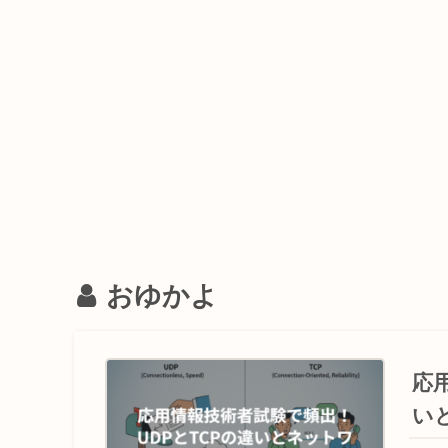
おゆかよ
応
い