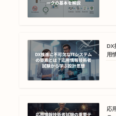
D
用
応