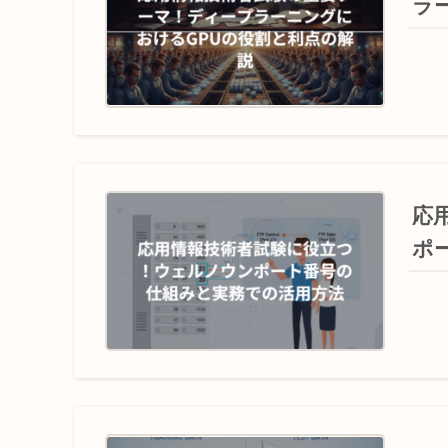
ラ
応
ポ