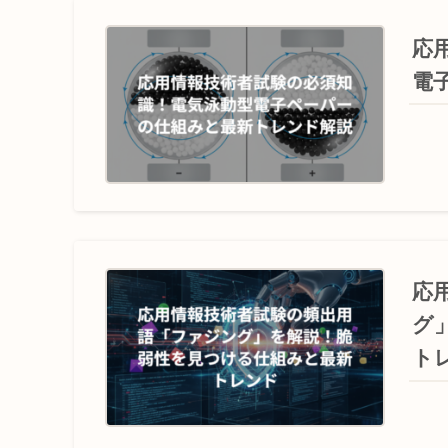
応
電
応
グ
ト