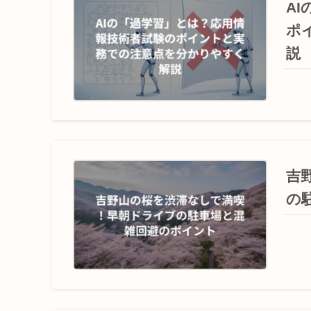
A
ポ
説
吉
の