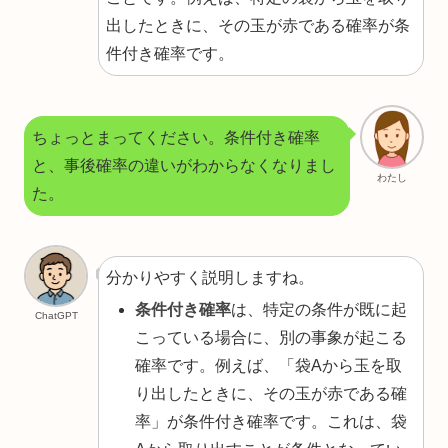
出したときに、その玉が赤である確率が条
件付き確率です。
ちょっとまってください。条件付き確率
と、事後確率の違いがわからなくなりまし
わたし
た。
分かりやすく説明しますね。
条件付き確率
は、特定の条件が既に起
ChatGPT
こっている場合に、別の事象が起こる
確率です。例えば、「袋Aから玉を取
り出したときに、その玉が赤である確
率」が条件付き確率です。これは、袋