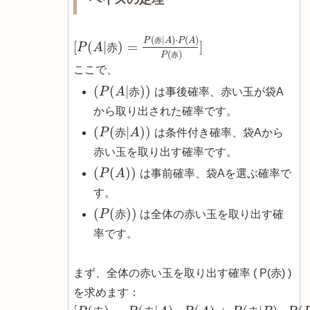
(
|
)
⋅
(
)
P
赤
A
P
A
[
(
|
)
=
]
P
A
赤
(
)
P
赤
ここで、
(
(
|
)
)
P
A
赤
は事後確率、赤い玉が袋A
から取り出された確率です。
(
(
|
)
)
P
赤
A
は条件付き確率、袋Aから
赤い玉を取り出す確率です。
(
(
)
)
P
A
は事前確率、袋Aを選ぶ確率で
す。
(
(
)
)
P
赤
は全体の赤い玉を取り出す確
率です。
まず、全体の赤い玉を取り出す確率 ( P(赤) )
を求めます：