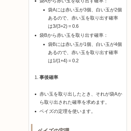
袋Aから赤い玉を取り出す確率：
袋Aには赤い玉が3個、白い玉が2個
あるので、赤い玉を取り出す確率
は3/(3+2) = 0.6
袋Bから赤い玉を取り出す確率：
袋Bには赤い玉が1個、白い玉が4個
あるので、赤い玉を取り出す確率
は1/(1+4) = 0.2
事後確率
赤い玉を取り出したとき、それが袋Aか
ら取り出された確率を求めます。
ベイズの定理を使います。
ベイズの定理