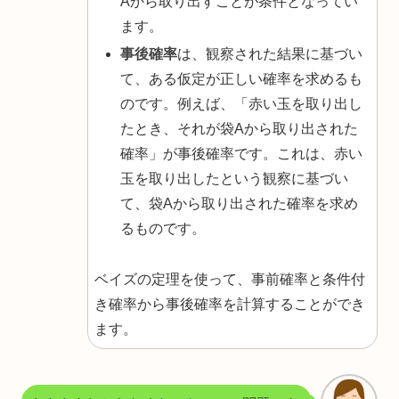
Aから取り出すことが条件となってい
ます。
事後確率
は、観察された結果に基づい
て、ある仮定が正しい確率を求めるも
のです。例えば、「赤い玉を取り出し
たとき、それが袋Aから取り出された
確率」が事後確率です。これは、赤い
玉を取り出したという観察に基づい
て、袋Aから取り出された確率を求め
るものです。
ベイズの定理を使って、事前確率と条件付
き確率から事後確率を計算することができ
ます。