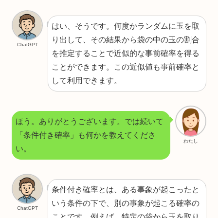
はい、そうです。何度かランダムに玉を取
り出して、その結果から袋の中の玉の割合
ChatGPT
を推定することで近似的な事前確率を得る
ことができます。この近似値も事前確率と
して利用できます。
ほう。ありがとうございます。では続いて
「条件付き確率」も何かを教えてくださ
わたし
い。
条件付き確率とは、ある事象が起こったと
いう条件の下で、別の事象が起こる確率の
ChatGPT
ことです。例えば、特定の袋から玉を取り