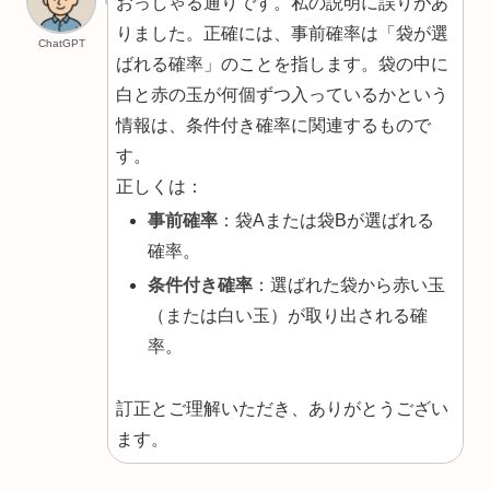
おっしゃる通りです。私の説明に誤りがあ
りました。正確には、事前確率は「袋が選
ChatGPT
ばれる確率」のことを指します。袋の中に
白と赤の玉が何個ずつ入っているかという
情報は、条件付き確率に関連するもので
す。
正しくは：
事前確率
：袋Aまたは袋Bが選ばれる
確率。
条件付き確率
：選ばれた袋から赤い玉
（または白い玉）が取り出される確
率。
訂正とご理解いただき、ありがとうござい
ます。