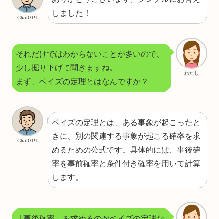
しました！
ChatGPT
それだけではわからないことが多いので、
少し掘り下げて聞きますね。
わたし
まず、ベイズの定理とはなんですか？
ベイズの定理とは、ある事象が起こったと
きに、別の関連する事象が起こる確率を求
ChatGPT
めるための公式です。具体的には、事後確
率を事前確率と条件付き確率を用いて計算
します。
「事後確率」を求めるのがベイズの定理な