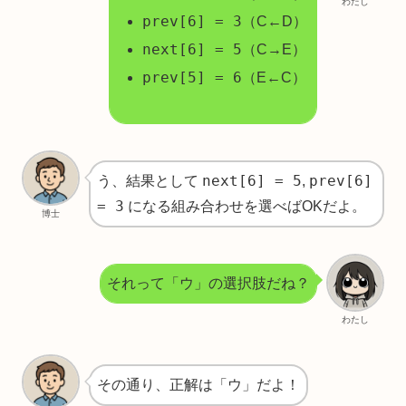
わたし
prev[6] = 3
（C←D）
next[6] = 5
（C→E）
prev[5] = 6
（E←C）
next[6] = 5
prev[6]
う、結果として
,
= 3
になる組み合わせを選べばOKだよ。
博士
それって「ウ」の選択肢だね？
わたし
その通り、正解は「ウ」だよ！