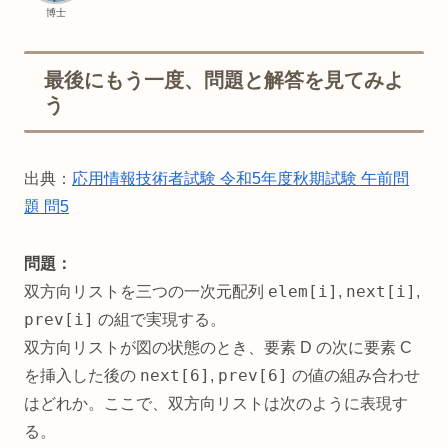
博士
最後にもう一度、問題と解答を見てみよ
う
出典：
応用情報技術者試験 令和5年度秋期試験 午前問
題 問5
問題：
elem[i]
next[i]
双方向リストを三つの一次元配列
,
,
prev[i]
の組で実現する。
双方向リストが図の状態のとき、要素 D の次に要素 C
next[6]
prev[6]
を挿入した後の
,
の値の組み合わせ
はどれか。ここで、双方向リストは次のように表現す
る。