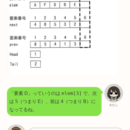
elem[3]
「要素 D」っていうのは
で、次
5
4
は
（つまり E）、前は
（つまり B）に
わたし
なってるね。