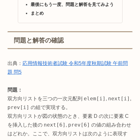
最後にもう一度、問題と解答を見てみよう
まとめ
問題と解答の確認
出典：
応用情報技術者試験 令和5年度秋期試験 午前問
題 問5
問題：
elem[i]
next[i]
双方向リストを三つの一次元配列
,
,
prev[i]
の組で実現する。
双方向リストが図の状態のとき、要素 D の次に要素 C
next[6]
prev[6]
を挿入した後の
,
の値の組み合わせ
はどれか。ここで、双方向リストは次のように表現す