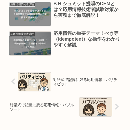
B.H.シュミット提唱のCEMと
応用情報技術者試験
は？応用情報技術者試験対策か
ら実務まで徹底解説！
応用情報の重要テーマ！べき等
応用情報技術者試験
（idempotent）な操作をわかり
やすく解説
対話式で記憶に残る応用情報：パリテ
ィビット
対話式で記憶に残る応用情報：バブル
ソート