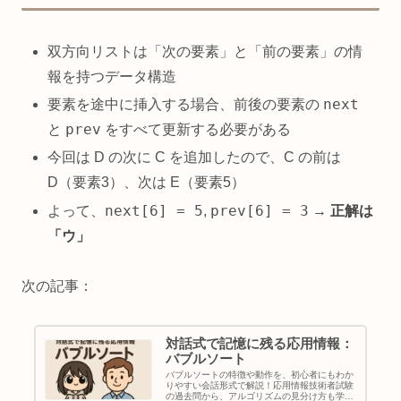
双方向リストは「次の要素」と「前の要素」の情
報を持つデータ構造
next
要素を途中に挿入する場合、前後の要素の
prev
と
をすべて更新する必要がある
今回は D の次に C を追加したので、C の前は
D（要素3）、次は E（要素5）
next[6] = 5
prev[6] = 3
よって、
,
→
正解は
「ウ」
次の記事：
対話式で記憶に残る応用情報：
バブルソート
バブルソートの特徴や動作を、初心者にもわか
りやすい会話形式で解説！応用情報技術者試験
の過去問から、アルゴリズムの見分け方も学べ