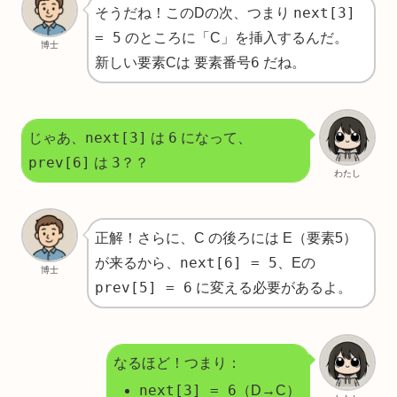
next[3]
そうだね！このDの次、つまり
= 5
のところに「C」を挿入するんだ。
博士
要素番号6
新しい要素Cは
だね。
next[3]
6
じゃあ、
は
になって、
prev[6]
3
は
？？
わたし
正解！さらに、C の後ろには E（要素5）
next[6] = 5
が来るから、
、Eの
博士
prev[5] = 6
に変える必要があるよ。
なるほど！つまり：
next[3] = 6
（D→C）