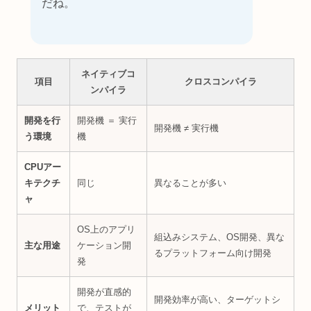
だね。
ネイティブコ
項目
クロスコンパイラ
ンパイラ
開発を行
開発機 ＝ 実行
開発機 ≠ 実行機
う環境
機
CPUアー
キテクチ
同じ
異なることが多い
ャ
OS上のアプリ
組込みシステム、OS開発、異な
主な用途
ケーション開
るプラットフォーム向け開発
発
開発が直感的
開発効率が高い、ターゲットシ
メリット
で、テストが