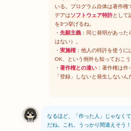
いる。プログラム自体は著作権
デアは
ソフトウェア特許
として
を3つ挙げるね。
・
先願主義
：同じ発明があった
はない）。
・
実施権
：他人の特許を使うに
OK、という例外も知っておこう
・
著作権との違い
：著作権は作
「登録」しないと発生しないん
なるほど、「作った人」じゃなく
だね。これ、うっかり間違えそう