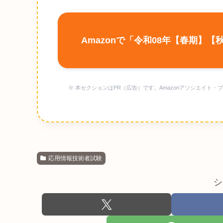
Amazonで「令和08年【春期】
※ 本セクションはPR（広告）です。Amazonアソシエイ
応用情報技術者試験
シ